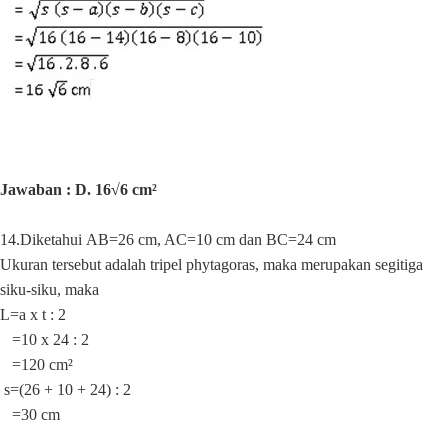
Jawaban : D. 16√6 cm²
14.Diketahui
AB=26 cm, AC=10 cm dan BC=24 cm
Ukuran tersebut adalah tripel phytagoras, maka merupakan segitiga
siku-siku, maka
L=a x t : 2
=10 x 24 : 2
=120 cm
²
s=(26 + 10 + 24) : 2
=30 cm