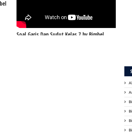
bel
Soal Garis Dan Sudut Kelas 7 by Bimbel
Jakarta Timur
Bimbeles.com - Minggu, September 15, 2024
A
A
B
B
B
B