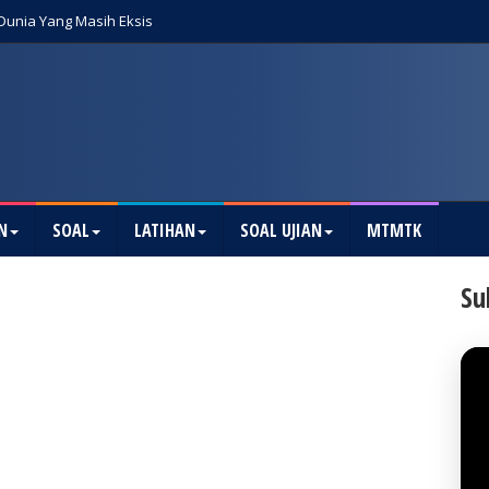
 Dunia Yang Masih Eksis
N
SOAL
LATIHAN
SOAL UJIAN
MTMTK
Su