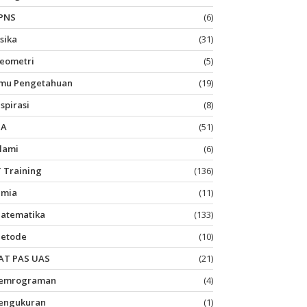
PNS
(6)
isika
(31)
eometri
(5)
lmu Pengetahuan
(19)
nspirasi
(8)
PA
(51)
slami
(6)
T Training
(136)
imia
(11)
atematika
(133)
etode
(10)
AT PAS UAS
(21)
emrograman
(4)
engukuran
(1)