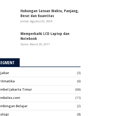
Hubungan Satuan Waktu, Panjang,
Berat dan Kuantitas
Jumat, Agustus 02, 2024
Memperbaiki LCD Laptop dan
Notebook
Senin, Maret 20, 2017
SEGMENT
ljabar
(3)
ritmatika
(6)
imbel Jakarta Timur
(66)
imbeles.com
(11)
imbingan Belajar
(2)
iologi
(8)