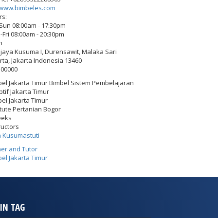
www.bimbeles.com
rs:
-Sun 08:00am - 17:30pm
Fri 08:00am - 20:30pm
h
Wijaya Kusuma I, Durensawit, Malaka Sari
rta
,
Jakarta Indonesia
13460
500000
el Jakarta Timur Bimbel Sistem Pembelajaran
tif Jakarta Timur
el Jakarta Timur
itute Pertanian Bogor
eeks
ructors
h Kusumastuti
er and Tutor
el Jakarta Timur
IN TAG