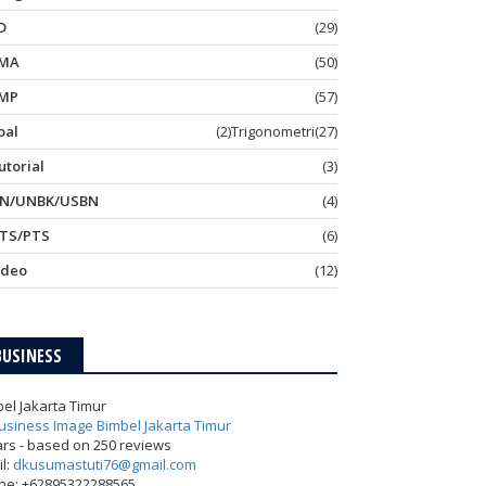
D
(29)
MA
(50)
MP
(57)
oal
(2)
Trigonometri
(27)
utorial
(3)
N/UNBK/USBN
(4)
TS/PTS
(6)
ideo
(12)
BUSINESS
el Jakarta Timur
ars - based on
250
reviews
l:
dkusumastuti76@gmail.com
ne:
+62895322288565