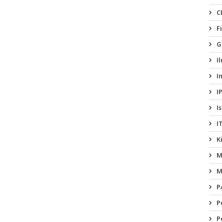
C
F
G
I
I
I
I
I
K
M
M
P
P
P