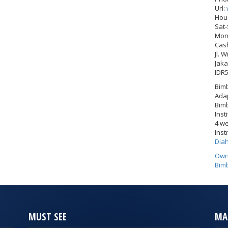
Url:
Hou
Sat
Mon-
Cas
Jl. 
Jaka
IDR
Bimb
Adap
Bimb
Inst
4 w
Inst
Dia
Own
Bimb
MUST SEE
MA