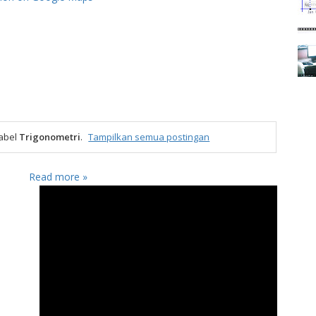
label
Trigonometri
.
Tampilkan semua postingan
Read more »