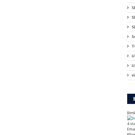
S
S
S
S
T
U
U
v
Bimb
4
st
Emai
Pho