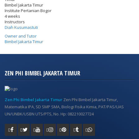
Bimbel Jakarta Timur
Institute Pertanian Bogor
4 weeks
Instructors
Diah Kusumastuti
Owner and Tutor
Bimbel Jakarta Timur
ZEN PHI BIMBEL JAKARTA TIMUR
Zen Phi Bimbel Jakarta Timur
Zen Phi Bimbel Jakarta Timur,
Matematika IPA, SD SMP SMA, Biologi Fisika Kimia, PAT/PAS/UAS
UN/UNBK/USBN UTS/PTS, No. Hp: 082210027724