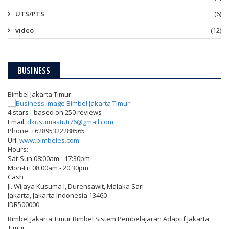
UTS/PTS
(6)
video
(12)
BUSINESS
Bimbel Jakarta Timur
4
stars - based on
250
reviews
Email:
dkusumastuti76@gmail.com
Phone:
+62895322288565
Url:
www.bimbeles.com
Hours:
Sat-Sun 08:00am - 17:30pm
Mon-Fri 08:00am - 20:30pm
Cash
Jl. Wijaya Kusuma I, Durensawit, Malaka Sari
Jakarta
,
Jakarta Indonesia
13460
IDR500000
Bimbel Jakarta Timur Bimbel Sistem Pembelajaran Adaptif Jakarta
Timur