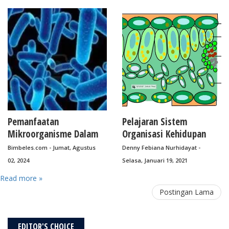
Pemanfaatan
Pelajaran Sistem
Mikroorganisme Dalam
Organisasi Kehidupan
Pengolahan Pangan
Mahluk Hidup
Bimbeles.com - Jumat, Agustus
Denny Febiana Nurhidayat -
02, 2024
Selasa, Januari 19, 2021
Read more »
Postingan Lama
EDITOR'S CHOICE