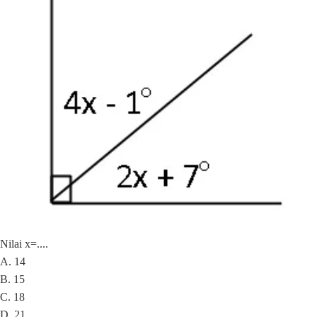
Nilai x=....
A. 14
B. 15
C. 18
D. 21