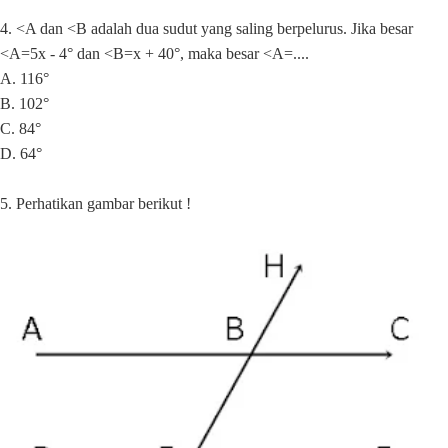
4. <A dan <B adalah dua sudut yang saling berpelurus. Jika besar
<A=5x - 4° dan <B=x + 40°, maka besar <A=....
A. 116°
B. 102°
C. 84°
D. 64°
5. Perhatikan gambar berikut !