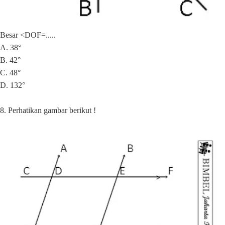
Besar <DOF=.....
A. 38°
B. 42°
C. 48°
D. 132°
8. Perhatikan gambar berikut !