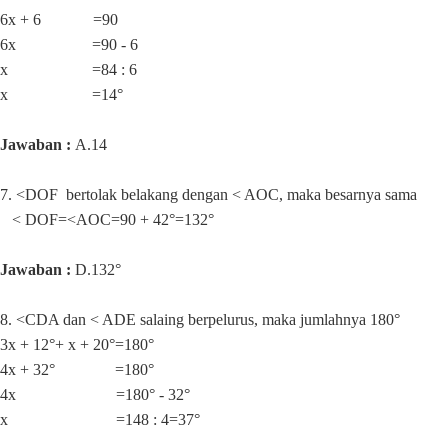
6x + 6 =90
6x =90 - 6
x =84 : 6
x =14°
Jawaban :
A.14
7. <DOF bertolak belakang dengan < AOC, maka besarnya sama
< DOF=<AOC=90 + 42
°=132°
Jawaban :
D.132
°
8.
<CDA dan < ADE salaing berpelurus, maka jumlahnya 180°
3x + 12°+ x + 20°=180
°
4x + 32° =180°
4x =180° - 32°
x =148 : 4=37°