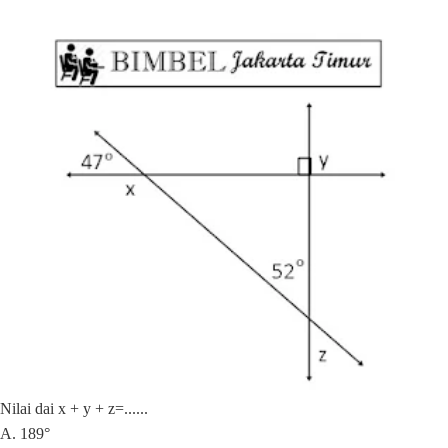
Nilai dai x + y + z=......
A. 189°