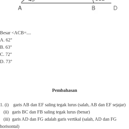
Besar <ACB=....
A. 62°
B. 63°
C. 72°
D. 73°
Pembahasan
1.
(i) garis AB dan EF saling tegak lurus (salah, AB dan EF sejajar)
(ii) garis BC dan FB saling tegak lurus (benar)
(iii) garis AD dan FG adalah garis vertikal (salah, AD dan FG
horisontal)