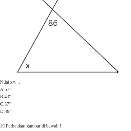
Nilai x=....
A.57°
B.43°
C.37°
D.49°
19.Perhatikan gambar di bawah !