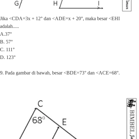
Jika <CDA=3x + 12° dan <ADE=x + 20°, maka besar <EHI
adalah.....
A.37°
B. 57°
C. 111°
D. 123°
9. Pada gambar di bawah, besar <BDE=73° dan <ACE=68°.