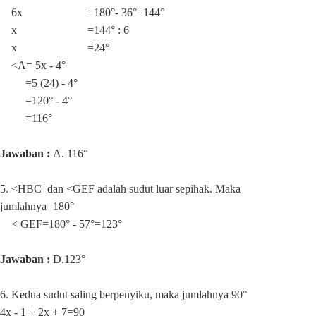
6x =180°- 36°=144°
x =144° : 6
x =24°
<A=
5x - 4°
=5 (24) - 4°
=120° - 4°
=116°
Jawaban :
A. 116°
5.
<HBC dan <GEF adalah sudut luar sepihak. Maka
jumlahnya=180
°
< GEF=180° - 57°=123°
Jawaban :
D.123°
6. Kedua sudut saling berpenyiku, maka jumlahnya 90°
4x - 1 + 2x + 7=90