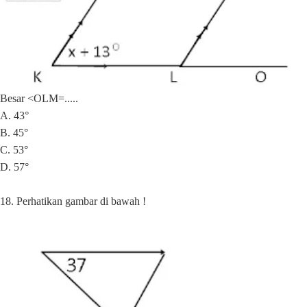
Besar <OLM=.....
A. 43°
B. 45°
C. 53°
D. 57°
18. Perhatikan gambar di bawah !