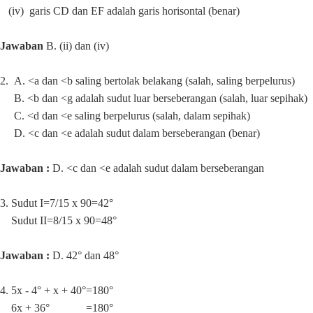
(iv) garis CD dan EF adalah garis horisontal (benar)
Jawaban
B. (ii) dan (iv)
2.
A. <a dan <b saling bertolak belakang (salah, saling berpelurus)
B. <b dan <g adalah sudut luar berseberangan (salah, luar sepihak)
C. <d dan <e saling berpelurus (salah, dalam sepihak)
D. <c dan <e adalah sudut dalam berseberangan (benar)
Jawaban :
D. <c dan <e adalah sudut dalam berseberangan
3. Sudut I=7/15 x 90=42°
Sudut II=8/15 x 90=48°
Jawaban :
D. 42° dan 48°
4.
5x - 4° + x + 40°=180
°
6x + 36° =180°