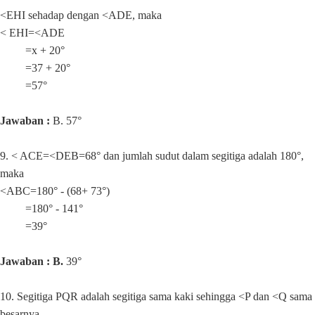
<EHI sehadap dengan <ADE, maka
< EHI=<ADE
=x + 20°
=37 + 20°
=57°
Jawaban :
B. 57°
9. < ACE=<DEB=68° dan jumlah sudut dalam segitiga adalah 180°,
maka
<ABC=180° - (68+ 73°)
=180° - 141°
=39°
Jawaban : B.
39°
10. Segitiga PQR adalah segitiga sama kaki sehingga <P dan <Q sama
besarnya.