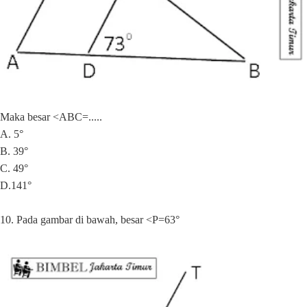
Maka besar <ABC=.....
A. 5°
B. 39°
C. 49°
D.141°
10. Pada gambar di bawah, besar <P=63°