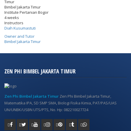
Timur
Bimbel Jakarta Timur
Institute Pertanian Bogor
4 weeks
Instructors
Diah Kusumastuti
Owner and Tutor
Bimbel Jakarta Timur
ZEN PHI BIMBEL JAKARTA TIMUR
Zen Phi Bimbel Jakarta Timur
Zen Phi Bimbel Jakarta Timur,
Matematika IPA, SD SMP SMA, Biologi Fisika Kimia, PAT/PAS/UAS
UN/UNBK/USBN UTS/PTS, No. Hp: 082210027724