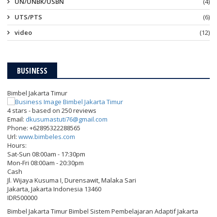
UN/UNBK/USBN
(4)
UTS/PTS
(6)
video
(12)
BUSINESS
Bimbel Jakarta Timur
4
stars - based on
250
reviews
Email:
dkusumastuti76@gmail.com
Phone:
+62895322288565
Url:
www.bimbeles.com
Hours:
Sat-Sun 08:00am - 17:30pm
Mon-Fri 08:00am - 20:30pm
Cash
Jl. Wijaya Kusuma I, Durensawit, Malaka Sari
Jakarta
,
Jakarta Indonesia
13460
IDR500000
Bimbel Jakarta Timur Bimbel Sistem Pembelajaran Adaptif Jakarta