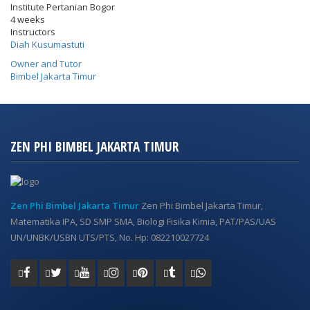
Institute Pertanian Bogor
4 weeks
Instructors
Diah Kusumastuti
Owner and Tutor
Bimbel Jakarta Timur
ZEN PHI BIMBEL JAKARTA TIMUR
Zen Phi Bimbel Jakarta Timur
Zen Phi Bimbel Jakarta Timur,
Matematika IPA, SD SMP SMA, Biologi Fisika Kimia, PAT/PAS/UAS
UN/UNBK/USBN UTS/PTS, No. Hp: 082210027724