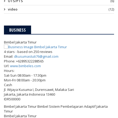
UTS/PTS
(6)
video
(12)
BUSINESS
Bimbel Jakarta Timur
4
stars - based on
250
reviews
Email:
dkusumastuti76@gmail.com
Phone:
+62895322288565
Url:
www.bimbeles.com
Hours:
Sat-Sun 08:00am - 17:30pm
Mon-Fri 08:00am - 20:30pm
Cash
Jl. Wijaya Kusuma I, Durensawit, Malaka Sari
Jakarta
,
Jakarta Indonesia
13460
IDR500000
Bimbel Jakarta Timur Bimbel Sistem Pembelajaran Adaptif Jakarta
Timur
Bimbel Jakarta Timur