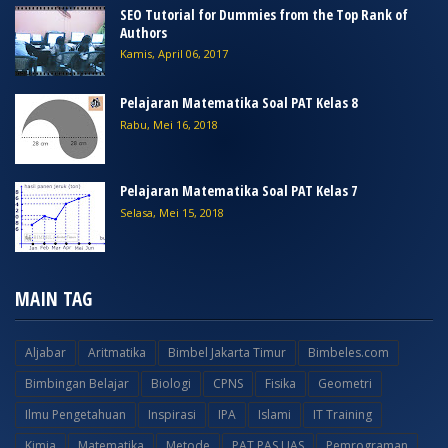
SEO Tutorial for Dummies from the Top Rank of
Authors
Kamis, April 06, 2017
Pelajaran Matematika Soal PAT Kelas 8
Rabu, Mei 16, 2018
Pelajaran Matematika Soal PAT Kelas 7
Selasa, Mei 15, 2018
MAIN TAG
Aljabar
Aritmatika
Bimbel Jakarta Timur
Bimbeles.com
Bimbingan Belajar
Biologi
CPNS
Fisika
Geometri
Ilmu Pengetahuan
Inspirasi
IPA
Islami
IT Training
Kimia
Matematika
Metode
PAT PAS UAS
Pemrograman