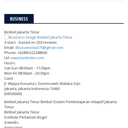
BUSINESS
Bimbel Jakarta Timur
4
stars - based on
250
reviews
Email:
dkusumastuti76@gmail.com
Phone:
+62895322288565
Url:
www.bimbeles.com
Hours:
Sat-Sun 08:00am - 17:30pm
Mon-Fri 08:00am - 20:30pm
Cash
Jl. Wijaya Kusuma I, Durensawit, Malaka Sari
Jakarta
,
Jakarta Indonesia
13460
IDR500000
Bimbel Jakarta Timur Bimbel Sistem Pembelajaran Adaptif Jakarta
Timur
Bimbel Jakarta Timur
Institute Pertanian Bogor
4 weeks
Instructors