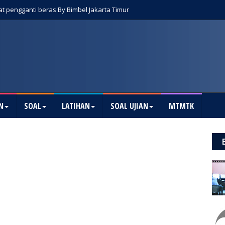
t pengganti beras By Bimbel Jakarta Timur
N
SOAL
LATIHAN
SOAL UJIAN
MTMTK