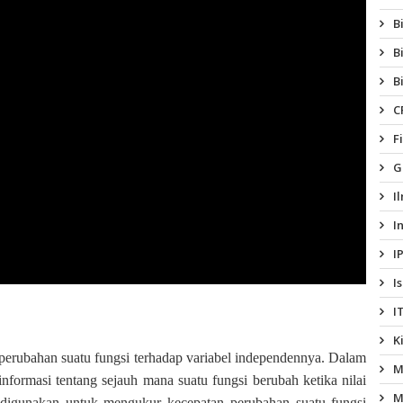
B
B
B
C
F
G
I
I
I
I
I
K
 perubahan suatu fungsi terhadap variabel independennya. Dalam
M
informasi tentang sejauh mana suatu fungsi berubah ketika nilai
M
 digunakan untuk mengukur kecepatan perubahan suatu fungsi