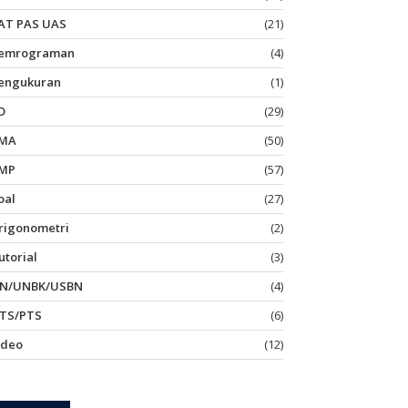
AT PAS UAS
(21)
emrograman
(4)
engukuran
(1)
D
(29)
MA
(50)
MP
(57)
oal
(27)
rigonometri
(2)
utorial
(3)
N/UNBK/USBN
(4)
TS/PTS
(6)
ideo
(12)