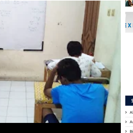
A
A
B