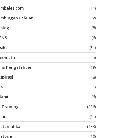
imbeles.com
(11)
imbingan Belajar
(2)
iologi
(8)
PNS
(6)
isika
(31)
eometri
(5)
lmu Pengetahuan
(19)
nspirasi
(8)
PA
(51)
slami
(6)
T Training
(136)
imia
(11)
atematika
(133)
etode
(10)