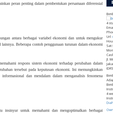
ainkan peran penting dalam pembentukan persamaan diferensial
Bimb
4
st
Emai
Pho
Url:
ungan antara berbagai variabel ekonomi dan untuk mengukur
Hou
el lainnya. Beberapa contoh penggunaan turunan dalam ekonomi
Sat
Mon-
.
Cas
Jl. 
emahami respons sistem ekonomi terhadap perubahan dalam
Jaka
IDR
erubahan tersebut pada keputusan ekonomi. Ini memungkinkan
Bimb
 informasional dan mendalam dalam menganalisis fenomena
Adap
Bimb
Inst
4 w
Inst
Dia
Own
tu insinyur untuk memahami dan mengoptimalkan berbagai