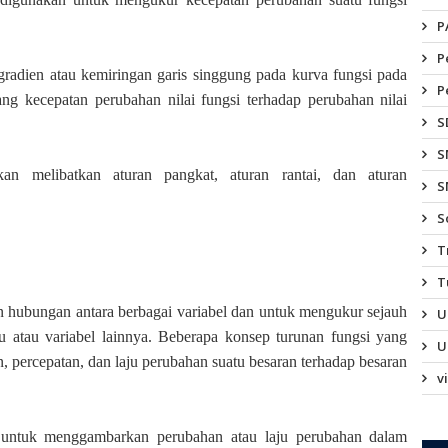
P
P
i gradien atau kemiringan garis singgung pada kurva fungsi pada
P
tang kecepatan perubahan nilai fungsi terhadap perubahan nilai
S
S
n melibatkan aturan pangkat, aturan rantai, dan aturan
S
S
T
T
 hubungan antara berbagai variabel dan untuk mengukur sejauh
U
u atau variabel lainnya. Beberapa konsep turunan fungsi yang
U
 percepatan, dan laju perubahan suatu besaran terhadap besaran
v
 untuk menggambarkan perubahan atau laju perubahan dalam