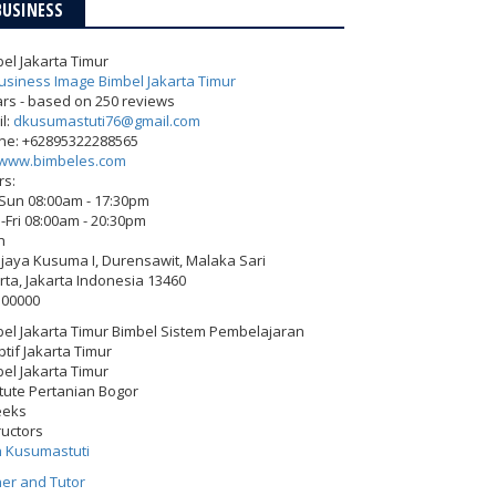
BUSINESS
el Jakarta Timur
ars - based on
250
reviews
l:
dkusumastuti76@gmail.com
ne:
+62895322288565
www.bimbeles.com
rs:
-Sun 08:00am - 17:30pm
Fri 08:00am - 20:30pm
h
Wijaya Kusuma I, Durensawit, Malaka Sari
rta
,
Jakarta Indonesia
13460
500000
el Jakarta Timur Bimbel Sistem Pembelajaran
tif Jakarta Timur
el Jakarta Timur
itute Pertanian Bogor
eeks
ructors
h Kusumastuti
er and Tutor