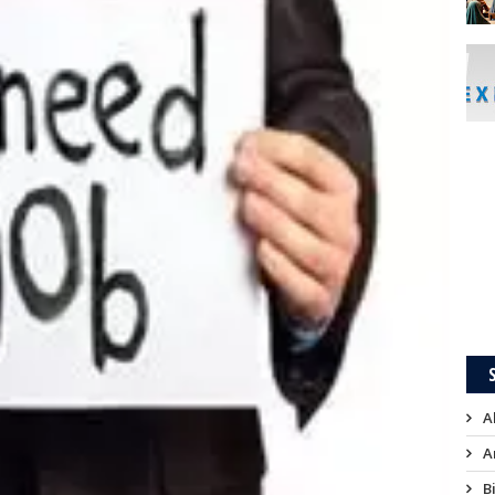
A
A
B