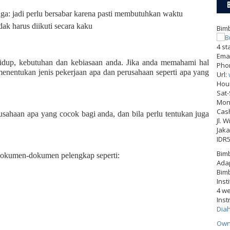
ga: jadi perlu bersabar karena pasti membutuhkan waktu
dak harus diikuti secara kaku
Bimb
4
st
Emai
i hidup, kebutuhan dan kebiasaan anda. Jika anda memahami hal
Pho
enentukan jenis pekerjaan apa dan perusahaan seperti apa yang
Url:
Hou
Sat
Mon-
Cas
rusahaan apa yang cocok bagi anda, dan bila perlu tentukan juga
Jl. 
Jaka
IDR
Bimb
 dokumen-dokumen pelengkap seperti:
Adap
Bimb
Inst
4 w
Inst
Dia
Own