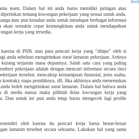
Bimb
sama team. Dalam hal ini anda harus memiliki jaringan atau
 diperlukan tentang lowongan pekerjaan yang sesuai untuk anda.
arga atau pun kenalan anda untuk mendapat berbagai informasi
a akan semakin cepat kemungkinan anda untuk mendapatkan
ongan kerja yang tersedia.
 karena di PHK atau para pencari kerja yang "ditipu" oleh si
agi anda sebelum mengirimkan surat lamaran pekerjaan. Artinya
kurang terjamin masa depannya. Salah satu cara yang paling
mberi pekerjaan adalah dengan mencari informasi secara rinci
kerjaan tersebut, mencakup kemampuan finansial, jenis usaha,
u kontrak), siapa pemiliknya, dll. Jika akhirnya anda menemukan
 anda boleh mengirimkan surat lamaran. Dalam hal bahwa anda
a di media massa maka pilihlah iklan lowongan kerja yang
a. Dan untuk ini pun anda tetap harus mengecek lagi profile
sendiri oleh karena itu pencari kerja harus benar-benar
an lamaran tersebut secara seksama. Lakukan hal yang sama