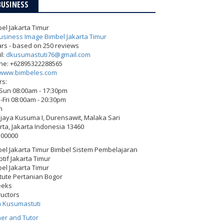
BUSINESS
el Jakarta Timur
ars - based on
250
reviews
l:
dkusumastuti76@gmail.com
ne:
+62895322288565
www.bimbeles.com
rs:
-Sun 08:00am - 17:30pm
Fri 08:00am - 20:30pm
h
Wijaya Kusuma I, Durensawit, Malaka Sari
rta
,
Jakarta Indonesia
13460
500000
el Jakarta Timur Bimbel Sistem Pembelajaran
tif Jakarta Timur
el Jakarta Timur
itute Pertanian Bogor
eeks
ructors
h Kusumastuti
er and Tutor