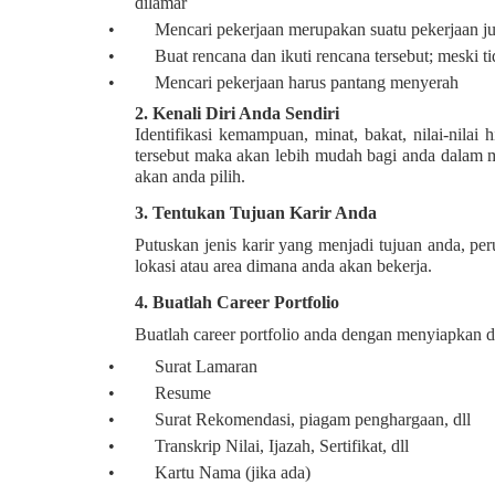
dilamar
•
Mencari pekerjaan merupakan suatu pekerjaan ju
•
Buat rencana dan ikuti rencana tersebut; meski ti
•
Mencari pekerjaan harus pantang menyerah
2.
Kenali Diri Anda Sendiri
Identifikasi kemampuan, minat, bakat, nilai-nila
tersebut maka akan lebih mudah bagi anda dalam m
akan anda pilih.
3.
Tentukan Tujuan Karir Anda
Putuskan jenis karir yang menjadi tujuan anda, pe
lokasi atau area dimana anda akan bekerja.
4.
Buatlah Career Portfolio
Buatlah career portfolio anda dengan menyiapkan
•
Surat Lamaran
•
Resume
•
Surat Rekomendasi, piagam penghargaan, dll
•
Transkrip Nilai, Ijazah, Sertifikat, dll
•
Kartu Nama (jika ada)