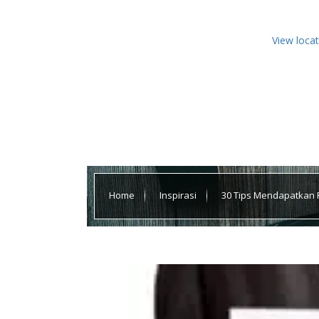
View loca
Home
Inspirasi
30 Tips Mendapatkan P