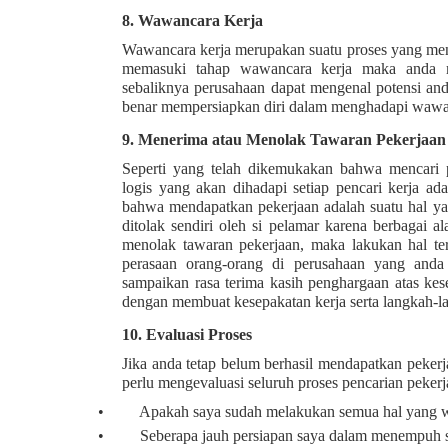
8.
Wawancara Kerja
Wawancara kerja merupakan suatu proses yang meng
memasuki tahap wawancara kerja maka anda m
sebaliknya perusahaan dapat mengenal potensi anda 
benar mempersiapkan diri dalam menghadapi wawan
9.
Menerima atau Menolak Tawaran Pekerjaan
Seperti yang telah dikemukakan bahwa mencari
logis yang akan dihadapi setiap pencari kerja ad
bahwa mendapatkan pekerjaan adalah suatu hal yan
ditolak sendiri oleh si pelamar karena berbagai a
menolak tawaran pekerjaan, maka lakukan hal te
perasaan orang-orang di perusahaan yang anda
sampaikan rasa terima kasih penghargaan atas kese
dengan membuat kesepakatan kerja serta langkah-l
10.
Evaluasi Proses
Jika anda tetap belum berhasil mendapatkan peker
perlu mengevaluasi seluruh proses pencarian pekerj
•
Apakah saya sudah melakukan semua hal yang wa
•
Seberapa jauh persiapan saya dalam menempuh se