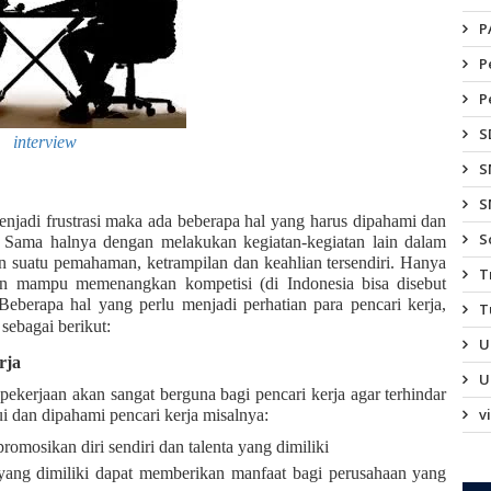
P
P
P
S
interview
S
S
jadi frustrasi maka ada beberapa hal yang harus dipahami dan
S
a. Sama halnya dengan melakukan kegiatan-kegiatan lain dalam
 suatu pemahaman, ketrampilan dan keahlian tersendiri. Hanya
T
an mampu memenangkan kompetisi (di Indonesia bisa disebut
eberapa hal yang perlu menjadi perhatian para pencari kerja,
T
sebagai berikut:
U
rja
U
ekerjaan akan sangat berguna bagi pencari kerja agar terhindar
v
hui dan dipahami pencari kerja misalnya:
omosikan diri sendiri dan talenta yang dimiliki
yang dimiliki dapat memberikan manfaat bagi perusahaan yang