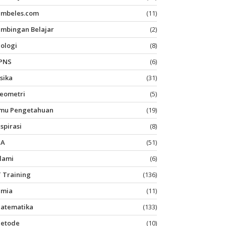
imbeles.com
(11)
imbingan Belajar
(2)
iologi
(8)
PNS
(6)
isika
(31)
eometri
(5)
lmu Pengetahuan
(19)
nspirasi
(8)
PA
(51)
slami
(6)
T Training
(136)
imia
(11)
atematika
(133)
etode
(10)