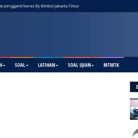
t pengganti beras By Bimbel Jakarta Timur
N
SOAL
LATIHAN
SOAL UJIAN
MTMTK