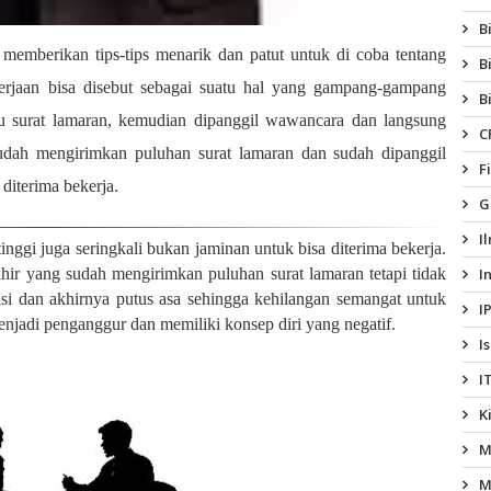
B
memberikan tips-tips menarik dan patut untuk di coba tentang
B
rjaan bisa disebut sebagai suatu hal yang gampang-gampang
B
u surat lamaran, kemudian dipanggil wawancara dan langsung
C
sudah mengirimkan puluhan surat lamaran dan sudah dipanggil
F
diterima bekerja.
G
I
gi juga seringkali bukan jaminan untuk bisa diterima bekerja.
I
ir yang sudah mengirimkan puluhan surat lamaran tetapi tidak
rasi dan akhirnya putus asa sehingga kehilangan semangat untuk
I
njadi penganggur dan memiliki konsep diri yang negatif.
I
I
K
M
M