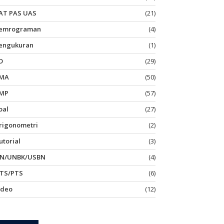
AT PAS UAS
(21)
emrograman
(4)
engukuran
(1)
D
(29)
MA
(50)
MP
(57)
oal
(27)
rigonometri
(2)
utorial
(3)
N/UNBK/USBN
(4)
TS/PTS
(6)
ideo
(12)