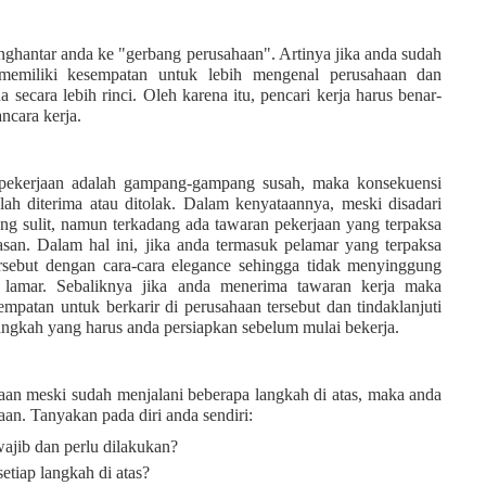
hantar anda ke "gerbang perusahaan". Artinya jika anda sudah
emiliki kesempatan untuk lebih mengenal perusahaan dan
secara lebih rinci. Oleh karena itu, pencari kerja harus benar-
cara kerja.
 pekerjaan adalah gampang-gampang susah, maka konsekuensi
alah diterima atau ditolak. Dalam kenyataannya, meski disadari
g sulit, namun terkadang ada tawaran pekerjaan yang terpaksa
lasan. Dalam hal ini, jika anda termasuk pelamar yang terpaksa
rsebut dengan cara-cara elegance sehingga tidak menyinggung
 lamar. Sebaliknya jika anda menerima tawaran kerja maka
mpatan untuk berkarir di perusahaan tersebut dan tindaklanjuti
angkah yang harus anda persiapkan sebelum mulai bekerja.
jaan meski sudah menjalani beberapa langkah di atas, maka anda
aan. Tanyakan pada diri anda sendiri:
jib dan perlu dilakukan?
tiap langkah di atas?