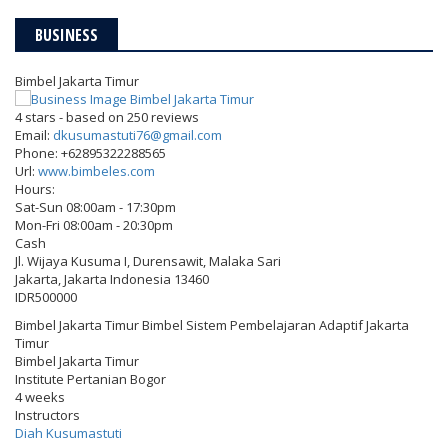
BUSINESS
Bimbel Jakarta Timur
4
stars - based on
250
reviews
Email:
dkusumastuti76@gmail.com
Phone:
+62895322288565
Url:
www.bimbeles.com
Hours:
Sat-Sun 08:00am - 17:30pm
Mon-Fri 08:00am - 20:30pm
Cash
Jl. Wijaya Kusuma I, Durensawit, Malaka Sari
Jakarta
,
Jakarta Indonesia
13460
IDR500000
Bimbel Jakarta Timur Bimbel Sistem Pembelajaran Adaptif Jakarta
Timur
Bimbel Jakarta Timur
Institute Pertanian Bogor
4 weeks
Instructors
Diah Kusumastuti