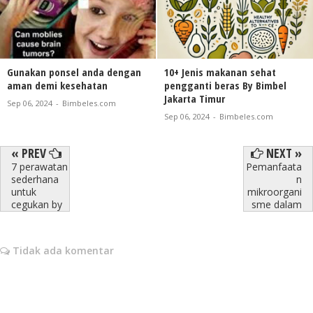
Gunakan ponsel anda dengan
10+ Jenis makanan sehat
aman demi kesehatan
pengganti beras By Bimbel
Jakarta Timur
Sep 06, 2024
-
Bimbeles.com
Sep 06, 2024
-
Bimbeles.com
« PREV
NEXT »
7 perawatan
Pemanfaata
sederhana
n
untuk
mikroorgani
cegukan by
sme dalam
Tidak ada komentar