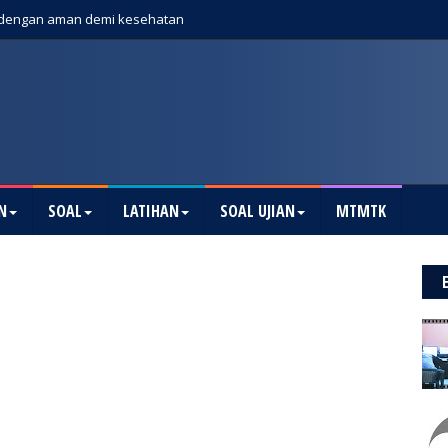
dengan aman demi kesehatan
N
SOAL
LATIHAN
SOAL UJIAN
MTMTK