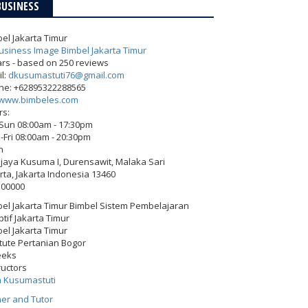
BUSINESS
el Jakarta Timur
ars - based on
250
reviews
l:
dkusumastuti76@gmail.com
ne:
+62895322288565
www.bimbeles.com
rs:
-Sun 08:00am - 17:30pm
Fri 08:00am - 20:30pm
h
Wijaya Kusuma I, Durensawit, Malaka Sari
rta
,
Jakarta Indonesia
13460
500000
el Jakarta Timur Bimbel Sistem Pembelajaran
tif Jakarta Timur
el Jakarta Timur
itute Pertanian Bogor
eeks
ructors
h Kusumastuti
er and Tutor