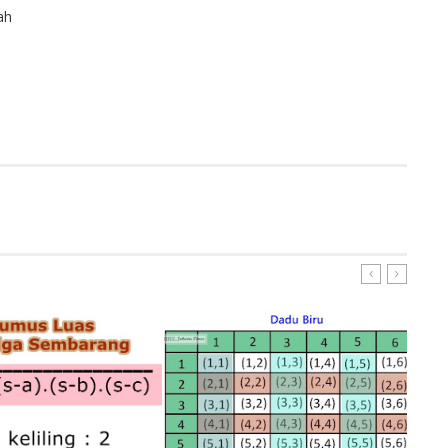
ah
ER
GOOGLE+
PINTEREST