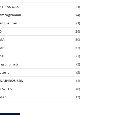
AT PAS UAS
(21)
emrograman
(4)
engukuran
(1)
D
(29)
MA
(50)
MP
(57)
oal
(27)
rigonometri
(2)
utorial
(3)
N/UNBK/USBN
(4)
TS/PTS
(6)
ideo
(12)