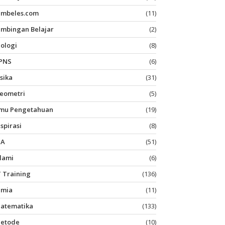
imbeles.com
(11)
imbingan Belajar
(2)
iologi
(8)
PNS
(6)
isika
(31)
eometri
(5)
lmu Pengetahuan
(19)
nspirasi
(8)
PA
(51)
slami
(6)
T Training
(136)
imia
(11)
atematika
(133)
etode
(10)