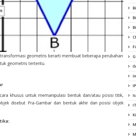
B
B
B
C
F
, transformasi geometris berarti membuat beberapa perubahan
G
uk geometris tertentu.
I
I
ar
I
ara khusus untuk memanipulasi bentuk dan/atau posisi titik,
I
 objek disebut Pra-Gambar dan bentuk akhir dan posisi objek
I
K
ika:
M
M