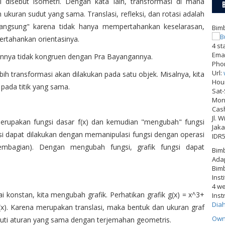
disebut isometri. Dengan kata lain, transformasi di mana
ukuran sudut yang sama. Translasi, refleksi, dan rotasi adalah
i langsung" karena tidak hanya mempertahankan keselarasan,
Bimb
pertahankan orientasinya.
4
st
Emai
ngannya tidak kongruen dengan Pra Bayangannya.
Pho
Url:
ih transformasi akan dilakukan pada satu objek. Misalnya, kita
Hou
pada titik yang sama.
Sat
Mon-
Cas
Jl. 
erupakan fungsi dasar f(x) dan kemudian "mengubah" fungsi
Jaka
si dapat dilakukan dengan memanipulasi fungsi dengan operasi
IDR
embagian). Dengan mengubah fungsi, grafik fungsi dapat
Bimb
Adap
Bimb
Inst
4 w
 konstan, kita mengubah grafik. Perhatikan grafik g(x) = x^3+
Inst
Dia
 f(x). Karena merupakan translasi, maka bentuk dan ukuran graf
Own
kuti aturan yang sama dengan terjemahan geometris.