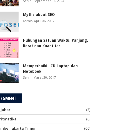
Senin, September 16, 2024
Myths about SEO
Kamis, April 06, 2017
Hubungan Satuan Waktu, Panjang,
Berat dan Kuantitas
Memperbaiki LCD Laptop dan
Notebook
Senin, Maret 20, 2017
SEGMENT
ljabar
(3)
ritmatika
(6)
imbel Jakarta Timur
(66)