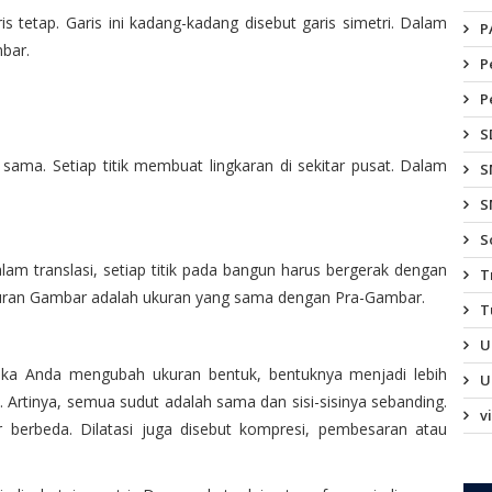
ris tetap. Garis ini kadang-kadang disebut garis simetri. Dalam
P
bar.
P
P
S
p sama. Setiap titik membuat lingkaran di sekitar pusat. Dalam
S
S
S
alam translasi, setiap titik pada bangun harus bergerak dengan
T
kuran Gambar adalah ukuran yang sama dengan Pra-Gambar.
T
U
tika Anda mengubah ukuran bentuk, bentuknya menjadi lebih
U
a. Artinya, semua sudut adalah sama dan sisi-sisinya sebanding.
v
 berbeda. Dilatasi juga disebut kompresi, pembesaran atau