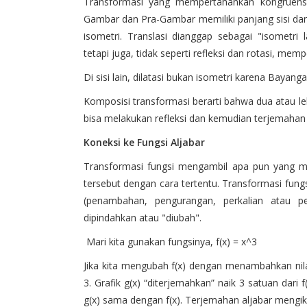
Transformasi yang mempertahankan kongruensi 
Gambar dan Pra-Gambar memiliki panjang sisi dan 
isometri. Translasi dianggap sebagai "isometr
tetapi juga, tidak seperti refleksi dan rotasi, mem
Di sisi lain, dilatasi bukan isometri karena Baya
Komposisi transformasi berarti bahwa dua atau leb
bisa melakukan refleksi dan kemudian terjemahan 
Koneksi ke Fungsi Aljabar
Transformasi fungsi mengambil apa pun yang m
tersebut dengan cara tertentu. Transformasi fung
(penambahan, pengurangan, perkalian atau p
dipindahkan atau "diubah".
Mari kita gunakan fungsinya, f(x) = x^3
Jika kita mengubah f(x) dengan menambahkan nilai
3. Grafik g(x) “diterjemahkan” naik 3 satuan dari
g(x) sama dengan f(x). Terjemahan aljabar mengi