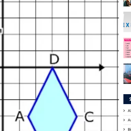
A
A
B