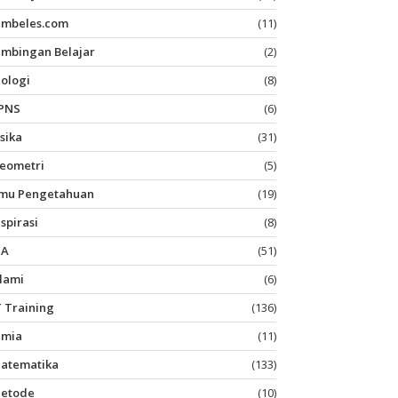
imbeles.com
(11)
imbingan Belajar
(2)
iologi
(8)
PNS
(6)
isika
(31)
eometri
(5)
lmu Pengetahuan
(19)
nspirasi
(8)
PA
(51)
slami
(6)
T Training
(136)
imia
(11)
atematika
(133)
etode
(10)