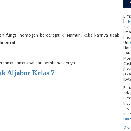
Bimb
4
st
Emai
an fungsi homogen berderajat k. Namun, kebalikannya tidak
Pho
inomial.
Url:
Hou
Sat
Mon-
 bersama-sama soal dan pembahasannya
Cas
Jl. 
uk Aljabar Kelas 7
Jaka
IDR
Bimb
Adap
Bimb
Inst
4 w
Inst
Dia
Own