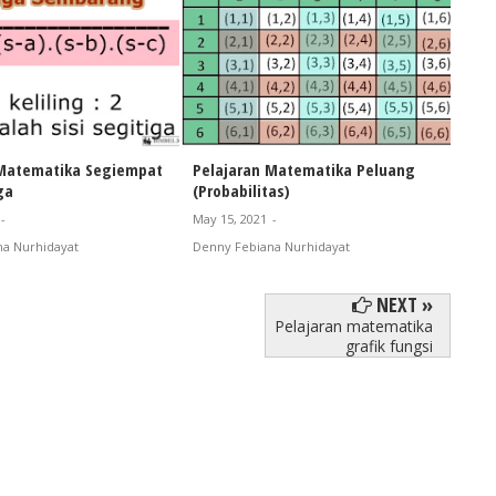
 Matematika Segiempat
Pelajaran Matematika Peluang
Pela
ga
(Probabilitas)
Keh
-
May 15, 2021
-
Jan 1
a Nurhidayat
Denny Febiana Nurhidayat
NEXT »
Pelajaran matematika
grafik fungsi