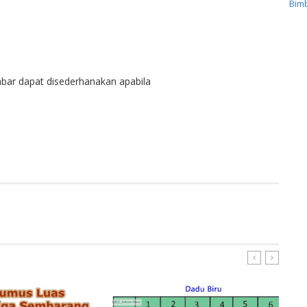
Bimb
bar dapat disederhanakan apabila
ER
GOOGLE+
PINTEREST