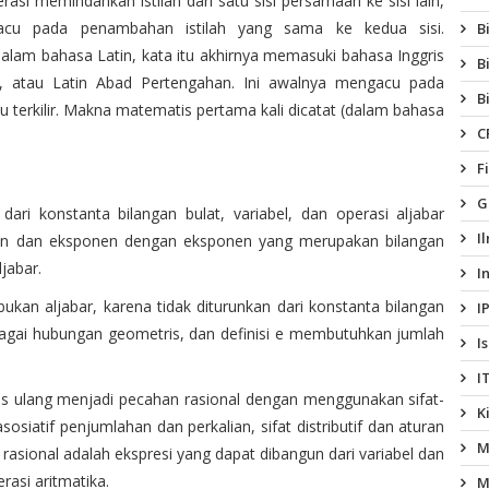
asi memindahkan istilah dari satu sisi persamaan ke sisi lain,
B
alam bahasa Latin, kata itu akhirnya memasuki bahasa Inggris
B
ia, atau Latin Abad Pertengahan. Ini awalnya mengacu pada
B
 terkilir. Makna matematis pertama kali dicatat (dalam bahasa
C
F
G
dari konstanta bilangan bulat, variabel, dan operasi aljabar
I
an dan eksponen dengan eksponen yang merupakan bilangan
ljabar.
I
bukan aljabar, karena tidak diturunkan dari konstanta bilangan
I
ebagai hubungan geometris, dan definisi e membutuhkan jumlah
I
I
ulis ulang menjadi pecahan rasional dengan menggunakan sifat-
K
asosiatif penjumlahan dan perkalian, sifat distributif dan aturan
M
 rasional adalah ekspresi yang dapat dibangun dari variabel dan
asi aritmatika.
M