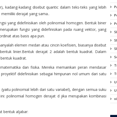
P
r), kadang-kadang disebut quantic dalam teks-teks yang lebih
 memiliki derajat yang sama..
P
ngsi yang didefinisikan oleh polinomial homogen. Bentuk biner
P
merupakan fungsi yang didefinisikan pada ruang vektor, yang
S
rdinat atas basis apa pun.
S
hanyalah elemen medan atau cincin koefisien, biasanya disebut
S
bentuk linier.Bentuk derajat 2 adalah bentuk kuadrat. Dalam
S
 bentuk kuadrat.
T
matematika dan fisika. Mereka memainkan peran mendasar
T
 proyektif didefinisikan sebagai himpunan nol umum dari satu
U
(yaitu polinomial lebih dari satu variabel), dengan semua suku
U
ini: polinomial homogen derajat d jika merupakan kombinasi
v
 bentuk aljabar: