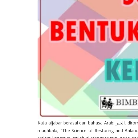
Kata aljabar berasal dari bahasa Arab: الجبر‎, diromanisasi: al-jabr,dari judul buku awal abad ke-9 Ilm al-jabr wa l-
muqābala, "The Science of Restoring and Balanc