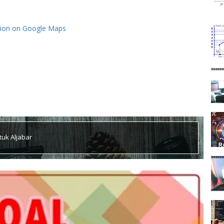
tion on Google Maps
uk Aljabar