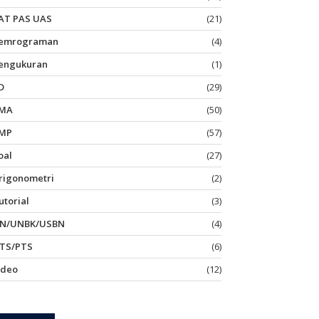
AT PAS UAS
(21)
emrograman
(4)
engukuran
(1)
D
(29)
MA
(50)
MP
(57)
oal
(27)
rigonometri
(2)
utorial
(3)
N/UNBK/USBN
(4)
TS/PTS
(6)
ideo
(12)