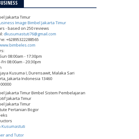
BUSINESS
el Jakarta Timur
ars - based on
250
reviews
l:
dkusumastuti76@gmail.com
ne:
+62895322288565
www.bimbeles.com
rs:
-Sun 08:00am - 17:30pm
Fri 08:00am - 20:30pm
h
Wijaya Kusuma I, Durensawit, Malaka Sari
rta
,
Jakarta Indonesia
13460
500000
el Jakarta Timur Bimbel Sistem Pembelajaran
tif Jakarta Timur
el Jakarta Timur
itute Pertanian Bogor
eeks
ructors
h Kusumastuti
er and Tutor