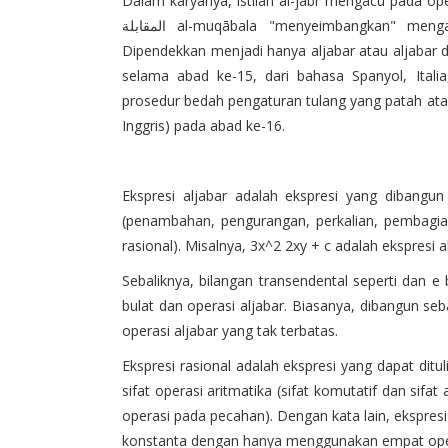
Dalam karyanya, istilah al-jabr mengacu pada oper
المقابلة al-muqābala "menyeimbangkan" mengacu pada penambahan istilah yang sama ke kedua sisi.
Dipendekkan menjadi hanya aljabar atau aljabar d
selama abad ke-15, dari bahasa Spanyol, Ital
prosedur bedah pengaturan tulang yang patah atau
Inggris) pada abad ke-16.
Ekspresi aljabar adalah ekspresi yang dibangun 
(penambahan, pengurangan, perkalian, pembagi
rasional). Misalnya, 3x^2 2xy + c adalah ekspresi a
Sebaliknya, bilangan transendental seperti dan e 
bulat dan operasi aljabar. Biasanya, dibangun s
operasi aljabar yang tak terbatas.
Ekspresi rasional adalah ekspresi yang dapat dit
sifat operasi aritmatika (sifat komutatif dan sifat 
operasi pada pecahan). Dengan kata lain, ekspresi
konstanta dengan hanya menggunakan empat oper