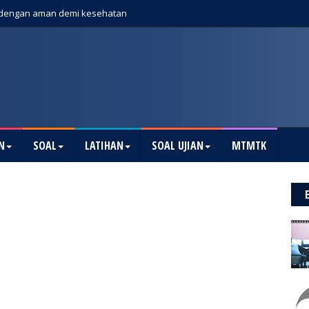
dengan aman demi kesehatan
N
SOAL
LATIHAN
SOAL UJIAN
MTMTK