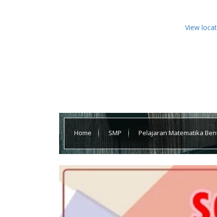
View loca
Home
SMP
Pelajaran Matematika Bent