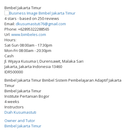
Bimbel Jakarta Timur
4
stars - based on
250
reviews
Email:
dkusumastuti76@gmail.com
Phone:
+62895322288565
Url:
www.bimbeles.com
Hours:
Sat-Sun 08:00am - 17:30pm
Mon-Fri 08:00am - 20:30pm
Cash
Jl. Wijaya Kusuma I, Durensawit, Malaka Sari
Jakarta
,
Jakarta Indonesia
13460
IDR500000
Bimbel Jakarta Timur Bimbel Sistem Pembelajaran Adaptif Jakarta
Timur
Bimbel Jakarta Timur
Institute Pertanian Bogor
4 weeks
Instructors
Diah Kusumastuti
Owner and Tutor
Bimbel Jakarta Timur