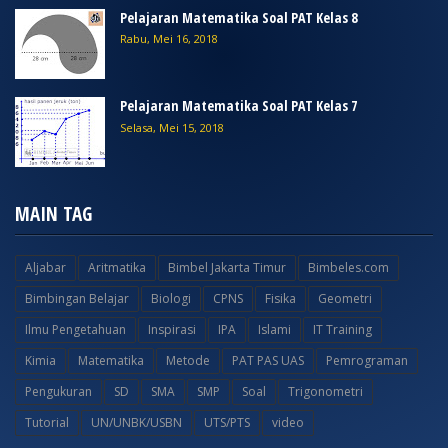
Pelajaran Matematika Soal PAT Kelas 8
Rabu, Mei 16, 2018
Pelajaran Matematika Soal PAT Kelas 7
Selasa, Mei 15, 2018
MAIN TAG
Aljabar
Aritmatika
Bimbel Jakarta Timur
Bimbeles.com
Bimbingan Belajar
Biologi
CPNS
Fisika
Geometri
Ilmu Pengetahuan
Inspirasi
IPA
Islami
IT Training
Kimia
Matematika
Metode
PAT PAS UAS
Pemrograman
Pengukuran
SD
SMA
SMP
Soal
Trigonometri
Tutorial
UN/UNBK/USBN
UTS/PTS
video