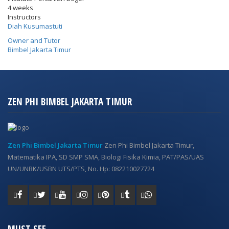
4 weeks
Instructors
Diah Kusumastuti
Owner and Tutor
Bimbel Jakarta Timur
ZEN PHI BIMBEL JAKARTA TIMUR
Zen Phi Bimbel Jakarta Timur
Zen Phi Bimbel Jakarta Timur,
Matematika IPA, SD SMP SMA, Biologi Fisika Kimia, PAT/PAS/UAS
UN/UNBK/USBN UTS/PTS, No. Hp: 082210027724
MUST SEE