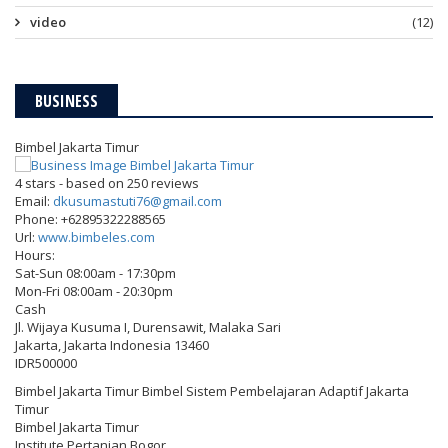
video
(12)
BUSINESS
Bimbel Jakarta Timur
4
stars - based on
250
reviews
Email:
dkusumastuti76@gmail.com
Phone:
+62895322288565
Url:
www.bimbeles.com
Hours:
Sat-Sun 08:00am - 17:30pm
Mon-Fri 08:00am - 20:30pm
Cash
Jl. Wijaya Kusuma I, Durensawit, Malaka Sari
Jakarta
,
Jakarta Indonesia
13460
IDR500000
Bimbel Jakarta Timur Bimbel Sistem Pembelajaran Adaptif Jakarta
Timur
Bimbel Jakarta Timur
Institute Pertanian Bogor