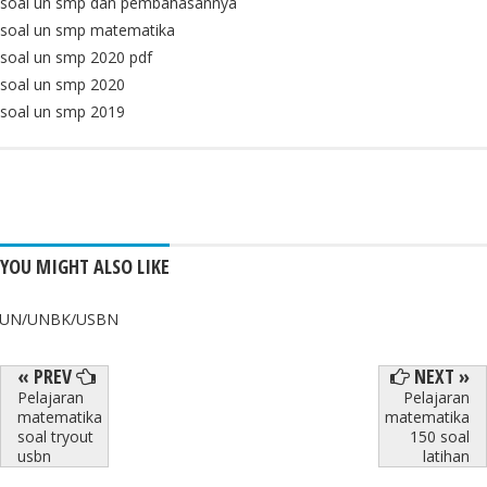
soal un smp dan pembahasannya
soal un smp matematika
soal un smp 2020 pdf
soal un smp 2020
soal un smp 2019
YOU MIGHT ALSO LIKE
UN/UNBK/USBN
« PREV
NEXT »
Pelajaran
Pelajaran
matematika
matematika
soal tryout
150 soal
usbn
latihan