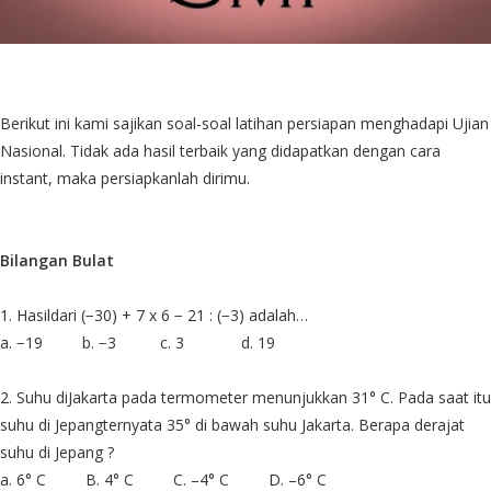
Berikut ini kami sajikan soal-soal latihan persiapan menghadapi Ujian
Nasional. Tidak ada hasil terbaik yang didapatkan dengan cara
instant, maka persiapkanlah dirimu.
Bilangan Bulat
1. Hasildari (−30) + 7 x 6 − 21 : (−3) adalah…
a. −19
b. −3
c. 3
d. 19
2. Suhu diJakarta pada termometer menunjukkan 31° C. Pada saat itu
suhu di Jepangternyata 35° di bawah suhu Jakarta. Berapa derajat
suhu di Jepang ?
a. 6° C
B. 4° C
C. –4° C
D. –6° C