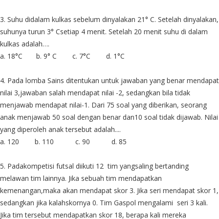
3. Suhu didalam kulkas sebelum dinyalakan 21° C. Setelah dinyalakan,
suhunya turun 3° Csetiap 4 menit. Setelah 20 menit suhu di dalam
kulkas adalah….
a. 18°C
b. 9° C
c. 7°C
d. 1°C
4. Pada lomba Sains ditentukan untuk jawaban yang benar mendapat
nilai 3,jawaban salah mendapat nilai -2, sedangkan bila tidak
menjawab mendapat nilai-1. Dari 75 soal yang diberikan, seorang
anak menjawab 50 soal dengan benar dan10 soal tidak dijawab. Nilai
yang diperoleh anak tersebut adalah....
a. 120
b. 110
c. 90
d. 85
5. Padakompetisi futsal diikuti 12
tim yangsaling bertanding
melawan tim lainnya. Jika sebuah tim mendapatkan
kemenangan,maka akan mendapat skor 3. Jika seri mendapat skor 1,
sedangkan jika kalahskornya 0. Tim Gaspol mengalami
seri 3 kali.
Jika tim tersebut mendapatkan skor 18, berapa kali mereka