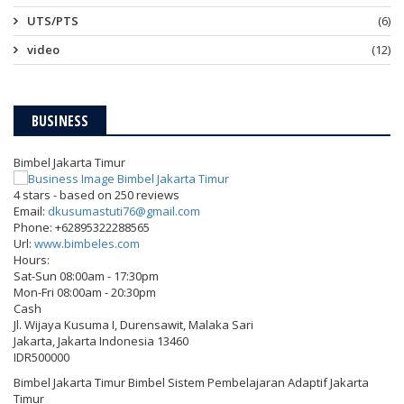
UTS/PTS
(6)
video
(12)
BUSINESS
Bimbel Jakarta Timur
4
stars - based on
250
reviews
Email:
dkusumastuti76@gmail.com
Phone:
+62895322288565
Url:
www.bimbeles.com
Hours:
Sat-Sun 08:00am - 17:30pm
Mon-Fri 08:00am - 20:30pm
Cash
Jl. Wijaya Kusuma I, Durensawit, Malaka Sari
Jakarta
,
Jakarta Indonesia
13460
IDR500000
Bimbel Jakarta Timur Bimbel Sistem Pembelajaran Adaptif Jakarta
Timur