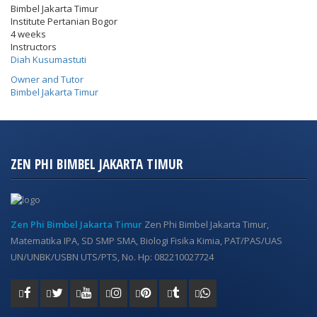
Bimbel Jakarta Timur
Institute Pertanian Bogor
4 weeks
Instructors
Diah Kusumastuti
Owner and Tutor
Bimbel Jakarta Timur
ZEN PHI BIMBEL JAKARTA TIMUR
Zen Phi Bimbel Jakarta Timur
Zen Phi Bimbel Jakarta Timur,
Matematika IPA, SD SMP SMA, Biologi Fisika Kimia, PAT/PAS/UAS
UN/UNBK/USBN UTS/PTS, No. Hp: 082210027724