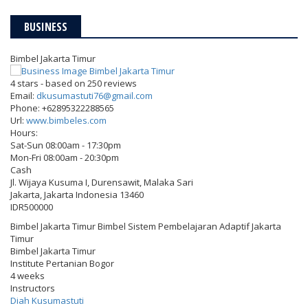
BUSINESS
Bimbel Jakarta Timur
4
stars - based on
250
reviews
Email:
dkusumastuti76@gmail.com
Phone:
+62895322288565
Url:
www.bimbeles.com
Hours:
Sat-Sun 08:00am - 17:30pm
Mon-Fri 08:00am - 20:30pm
Cash
Jl. Wijaya Kusuma I, Durensawit, Malaka Sari
Jakarta
,
Jakarta Indonesia
13460
IDR500000
Bimbel Jakarta Timur Bimbel Sistem Pembelajaran Adaptif Jakarta
Timur
Bimbel Jakarta Timur
Institute Pertanian Bogor
4 weeks
Instructors
Diah Kusumastuti