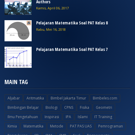
Authors
Kamis, April 06, 2017
Pelajaran Matematika Soal PAT Kelas 8
Rabu, Mei 16, 2018
Pelajaran Matematika Soal PAT Kelas 7
MAIN TAG
Aljabar
Aritmatika
Bimbel Jakarta Timur
Bimbeles.com
Bimbingan Belajar
Biologi
CPNS
Fisika
Geometri
Ilmu Pengetahuan
Inspirasi
IPA
Islami
IT Training
Kimia
Matematika
Metode
PAT PAS UAS
Pemrograman