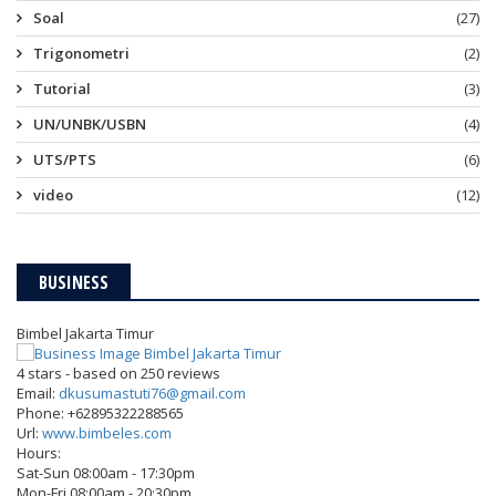
Soal
(27)
Trigonometri
(2)
Tutorial
(3)
UN/UNBK/USBN
(4)
UTS/PTS
(6)
video
(12)
BUSINESS
Bimbel Jakarta Timur
4
stars - based on
250
reviews
Email:
dkusumastuti76@gmail.com
Phone:
+62895322288565
Url:
www.bimbeles.com
Hours:
Sat-Sun 08:00am - 17:30pm
Mon-Fri 08:00am - 20:30pm