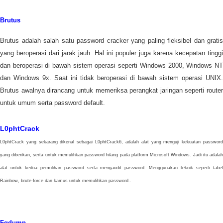
Brutus
Brutus adalah salah satu password cracker yang paling fleksibel dan gratis
yang beroperasi dari jarak jauh. Hal ini populer juga karena kecepatan tinggi
dan beroperasi di bawah sistem operasi seperti Windows 2000, Windows NT
dan Windows 9x. Saat ini tidak beroperasi di bawah sistem operasi UNIX.
Brutus awalnya dirancang untuk memeriksa perangkat jaringan seperti router
untuk umum serta password default.
L0phtCrack
L0phtCrack yang sekarang dikenal sebagai L0phtCrack6, adalah alat yang menguji kekuatan password
yang diberikan, serta untuk memulihkan password hilang pada platform Microsoft Windows. Jadi itu adalah
alat untuk kedua pemulihan password serta mengaudit password. Menggunakan teknik seperti tabel
Rainbow, brute-force dan kamus untuk memulihkan password..
Fgdump